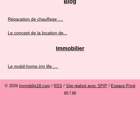
Blog
Réparation de chauffage :...
Le concept de la location de...
Immobilier
Le mobil-home irm life :...
© 2026
Immobilis18.com
/
RSS
/
Site réalisé avec SPIP
/
Espace Privé
en
|
es